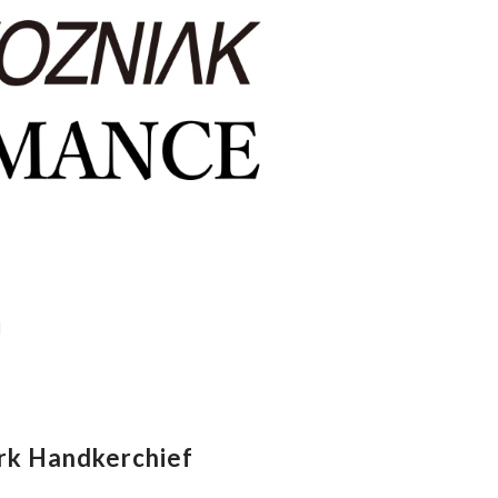
l
k Handkerchief