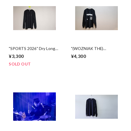
"SPORTS 2026" Dry Long
"(WOZNIAK THE)
Sleeve T-Shirt
GATHERING" Long Sleeve
¥3,300
¥4,300
T-Shirt
SOLD OUT